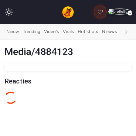
DONEER
Nieuw
Trending
Video's
Virals
Hot shots
Nieuws
Fails
G
Media/4884123
Reacties