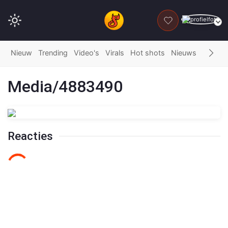
DONEER
Nieuw
Trending
Video's
Virals
Hot shots
Nieuws
Fails
G
Media/4883490
Reacties