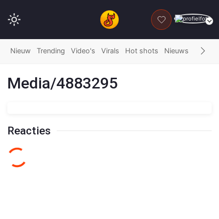
DONEER
Nieuw
Trending
Video's
Virals
Hot shots
Nieuws
Fails
G
Media/4883295
Reacties