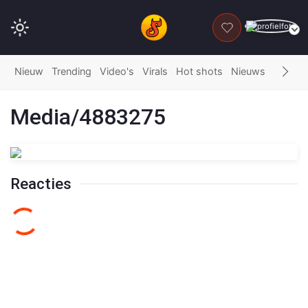
DONEER
Nieuw
Trending
Video's
Virals
Hot shots
Nieuws
Fails
G
Media/4883275
Reacties