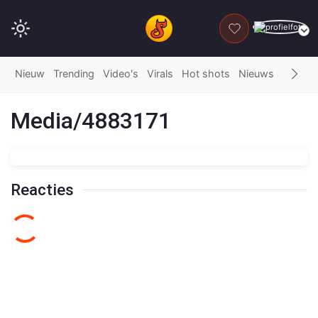
DONEER
Nieuw
Trending
Video's
Virals
Hot shots
Nieuws
Fails
G
Media/4883171
Reacties