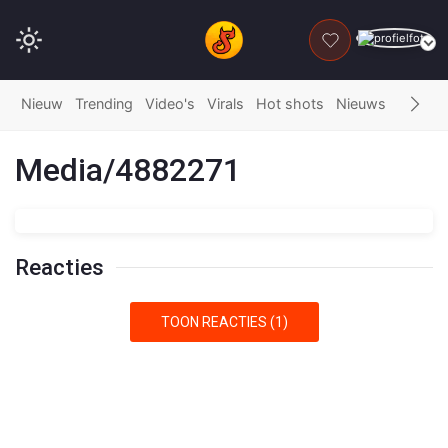
DONEER
Nieuw
Trending
Video's
Virals
Hot shots
Nieuws
Fails
G
Media/4882271
Reacties
TOON REACTIES (1)