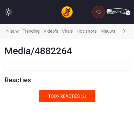
DONEER
Nieuw
Trending
Video's
Virals
Hot shots
Nieuws
Fails
G
Media/4882264
Reacties
TOON REACTIES (2)