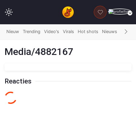
DONEER
Nieuw
Trending
Video's
Virals
Hot shots
Nieuws
Fails
G
Media/4882167
Reacties