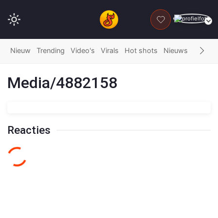
DONEER
Nieuw
Trending
Video's
Virals
Hot shots
Nieuws
Fails
G
Media/4882158
Reacties