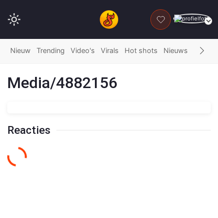
DONEER
Nieuw
Trending
Video's
Virals
Hot shots
Nieuws
Fails
G
Media/4882156
Reacties