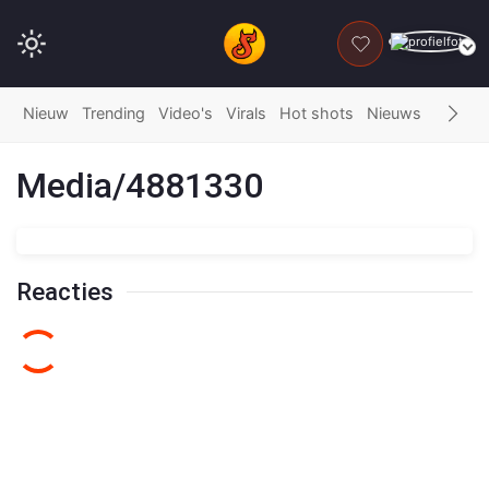
DONEER
Nieuw
Trending
Video's
Virals
Hot shots
Nieuws
Fails
G
Media/4881330
Reacties