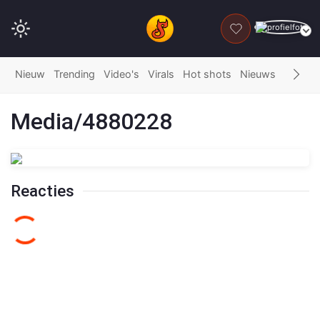
DONEER
Nieuw
Trending
Video's
Virals
Hot shots
Nieuws
Fails
G
Media/4880228
Reacties