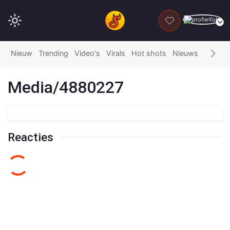
DONEER
Nieuw
Trending
Video's
Virals
Hot shots
Nieuws
Fails
G
Media/4880227
Reacties