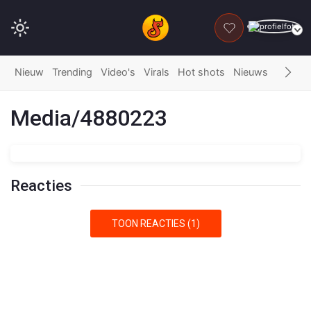
DONEER
Nieuw
Trending
Video's
Virals
Hot shots
Nieuws
Fails
G
Media/4880223
Reacties
TOON REACTIES (1)