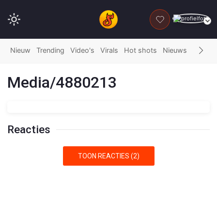
DONEER
Nieuw
Trending
Video's
Virals
Hot shots
Nieuws
Fails
G
Media/4880213
Reacties
TOON REACTIES (2)