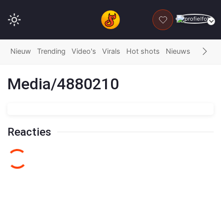
DONEER
Nieuw
Trending
Video's
Virals
Hot shots
Nieuws
Fails
G
Media/4880210
Reacties