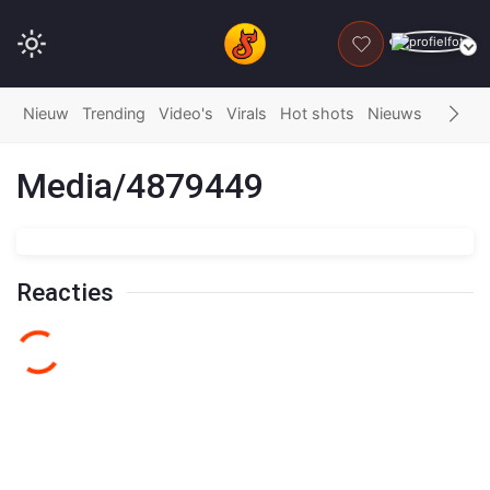
DONEER
Nieuw
Trending
Video's
Virals
Hot shots
Nieuws
Fails
G
Media/4879449
Reacties