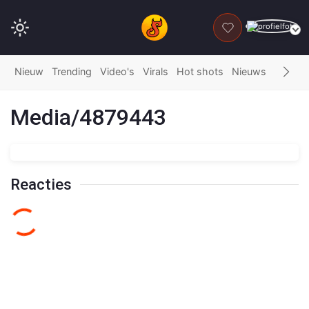
DONEER
Nieuw
Trending
Video's
Virals
Hot shots
Nieuws
Fails
G
Media/4879443
Reacties