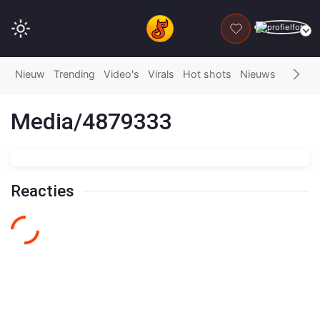
DONEER
Nieuw
Trending
Video's
Virals
Hot shots
Nieuws
Fails
G
Media/4879333
Reacties