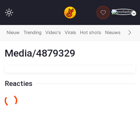
DONEER
Nieuw
Trending
Video's
Virals
Hot shots
Nieuws
Fails
G
Media/4879329
Reacties