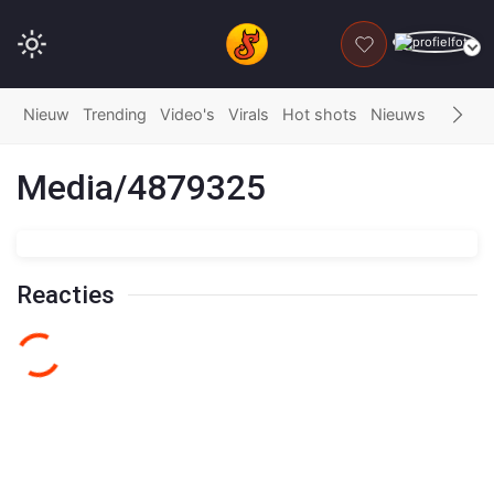
DONEER
Nieuw
Trending
Video's
Virals
Hot shots
Nieuws
Fails
G
Media/4879325
Reacties