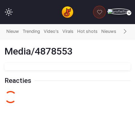
DONEER
Nieuw
Trending
Video's
Virals
Hot shots
Nieuws
Fails
G
Media/4878553
Reacties