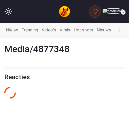
DONEER
Nieuw
Trending
Video's
Virals
Hot shots
Nieuws
Fails
G
Media/4877348
Reacties