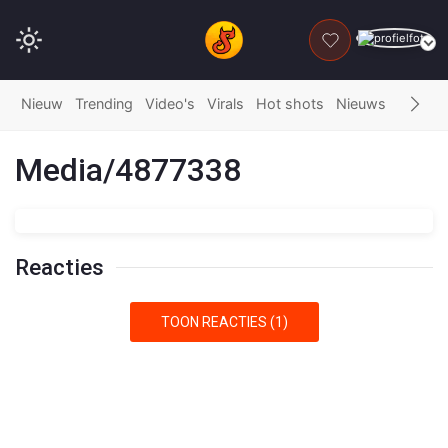
DONEER
Nieuw
Trending
Video's
Virals
Hot shots
Nieuws
Fails
G
Media/4877338
Reacties
TOON REACTIES (1)