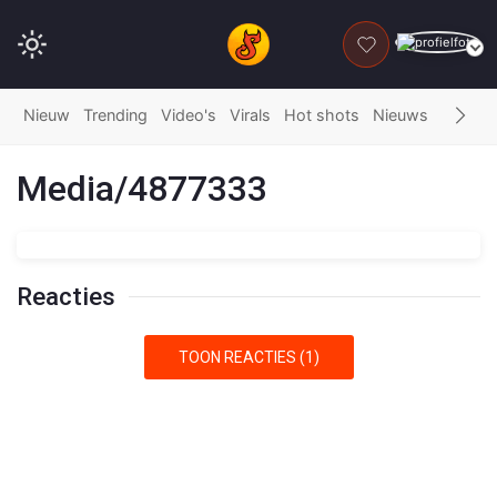
DONEER
Nieuw
Trending
Video's
Virals
Hot shots
Nieuws
Fails
G
Media/4877333
Reacties
TOON REACTIES (1)