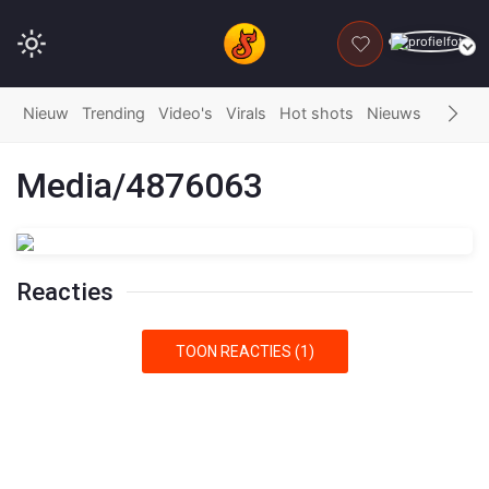
DONEER
Nieuw
Trending
Video's
Virals
Hot shots
Nieuws
Fails
G
Media/4876063
Reacties
TOON REACTIES (1)