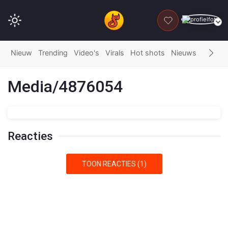
DONEER
Nieuw
Trending
Video's
Virals
Hot shots
Nieuws
Fails
G
Media/4876054
Reacties
TOON REACTIES (1)