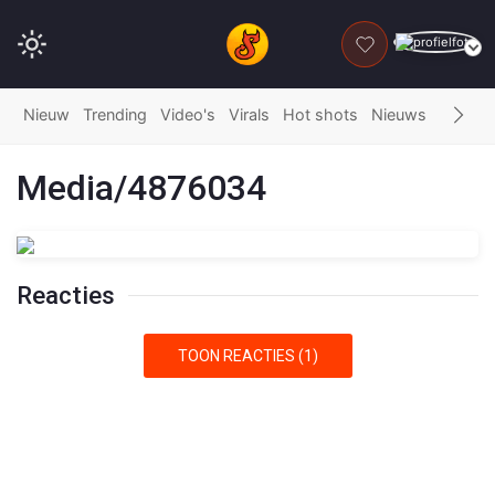
DONEER
Nieuw
Trending
Video's
Virals
Hot shots
Nieuws
Fails
G
Media/4876034
Reacties
TOON REACTIES (1)