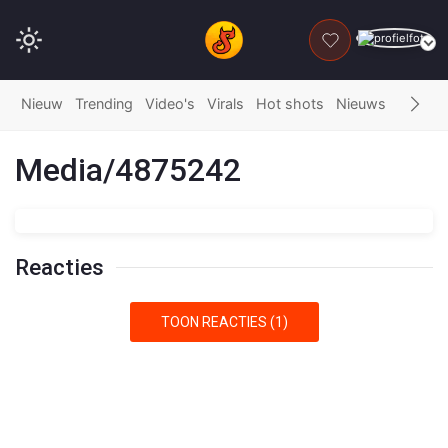
DONEER
Nieuw
Trending
Video's
Virals
Hot shots
Nieuws
Fails
G
Media/4875242
Reacties
TOON REACTIES (1)