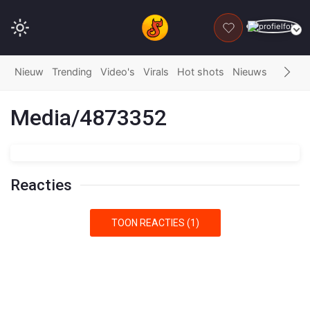
DONEER
Nieuw
Trending
Video's
Virals
Hot shots
Nieuws
Fails
G
Media/4873352
Reacties
TOON REACTIES (1)