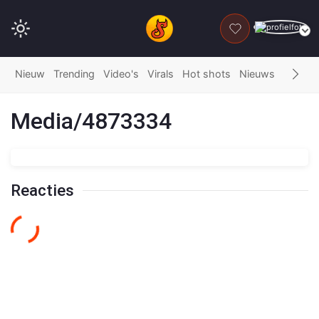
DONEER
Nieuw
Trending
Video's
Virals
Hot shots
Nieuws
Fails
G
Media/4873334
Reacties