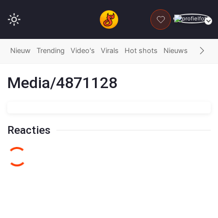
DONEER
Nieuw
Trending
Video's
Virals
Hot shots
Nieuws
Fails
G
Media/4871128
Reacties