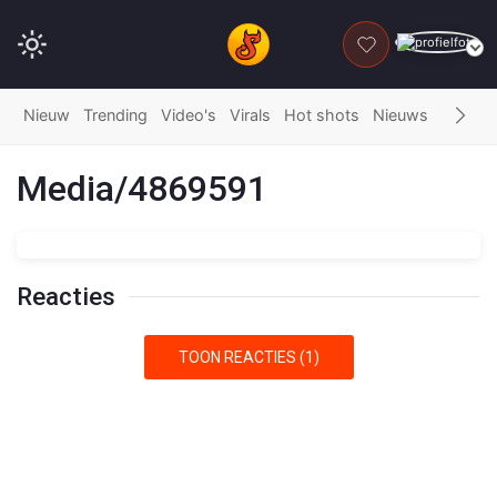
DONEER
Nieuw
Trending
Video's
Virals
Hot shots
Nieuws
Fails
G
Media/4869591
Reacties
TOON REACTIES (1)