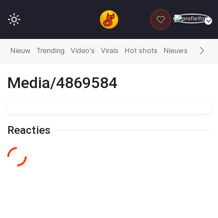
DONEER
Nieuw
Trending
Video's
Virals
Hot shots
Nieuws
Fails
G
Media/4869584
Reacties