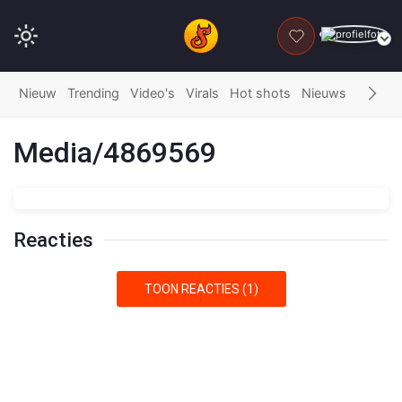
DONEER
Nieuw
Trending
Video's
Virals
Hot shots
Nieuws
Fails
G
Media/4869569
Reacties
TOON REACTIES (1)