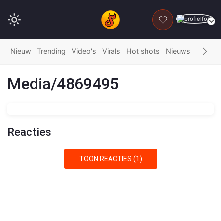
DONEER
Nieuw
Trending
Video's
Virals
Hot shots
Nieuws
Fails
G
Media/4869495
Reacties
TOON REACTIES (1)