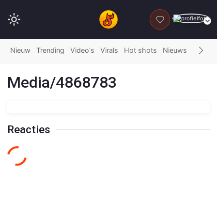
DONEER
Nieuw
Trending
Video's
Virals
Hot shots
Nieuws
Fails
G
Media/4868783
Reacties