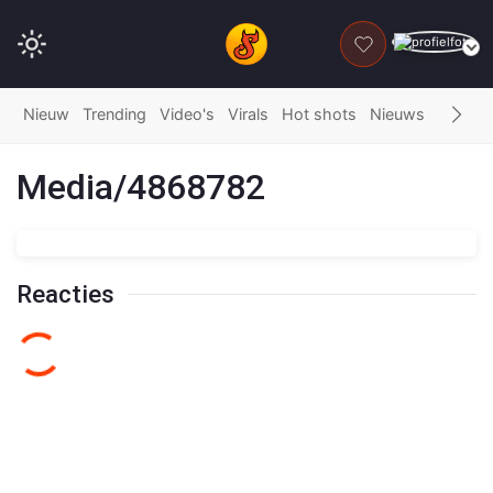
DONEER
Nieuw
Trending
Video's
Virals
Hot shots
Nieuws
Fails
G
Media/4868782
Reacties