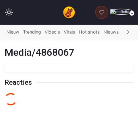
DONEER
Nieuw
Trending
Video's
Virals
Hot shots
Nieuws
Fails
G
Media/4868067
Reacties