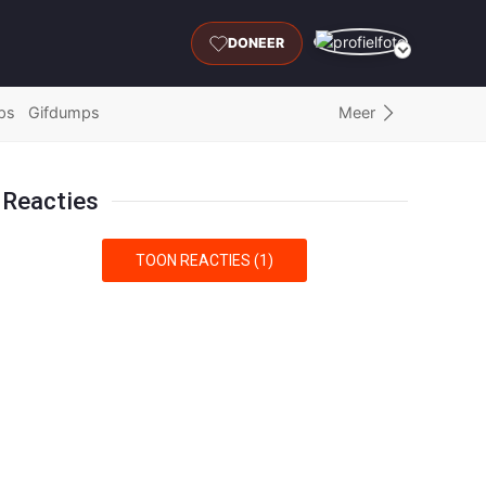
DONEER
Meer
ps
Gifdumps
Reacties
TOON REACTIES (1)