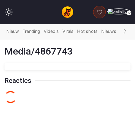
DONEER
Nieuw
Trending
Video's
Virals
Hot shots
Nieuws
Fails
G
Media/4867743
Reacties