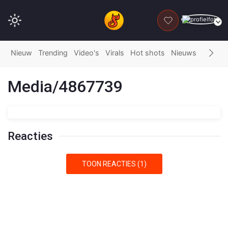
DONEER
Nieuw
Trending
Video's
Virals
Hot shots
Nieuws
Fails
G
Media/4867739
Reacties
TOON REACTIES (1)