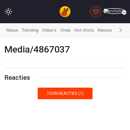
DONEER
Nieuw
Trending
Video's
Virals
Hot shots
Nieuws
Fails
G
Media/4867037
Reacties
TOON REACTIES (1)