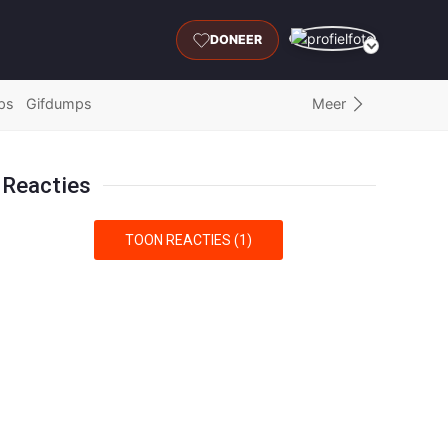
DONEER
Meer
ps
Gifdumps
Reacties
TOON REACTIES (1)