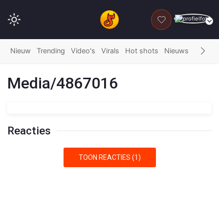
DONEER
Nieuw
Trending
Video's
Virals
Hot shots
Nieuws
Fails
G
Media/4867016
Reacties
TOON REACTIES (1)