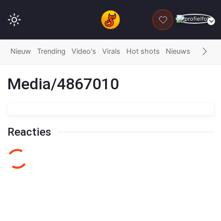
DONEER
Nieuw
Trending
Video's
Virals
Hot shots
Nieuws
Fails
G
Media/4867010
Reacties