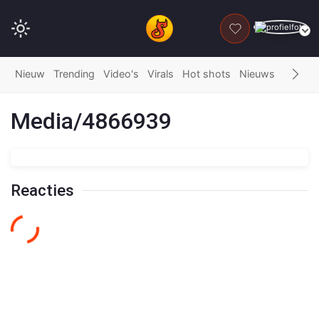
DONEER
Nieuw
Trending
Video's
Virals
Hot shots
Nieuws
Fails
G
Media/4866939
Reacties