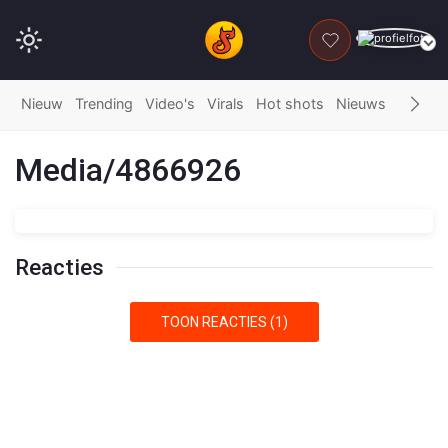
DONEER
Nieuw
Trending
Video's
Virals
Hot shots
Nieuws
Fails
G
Media/4866926
Reacties
TOON REACTIES (1)