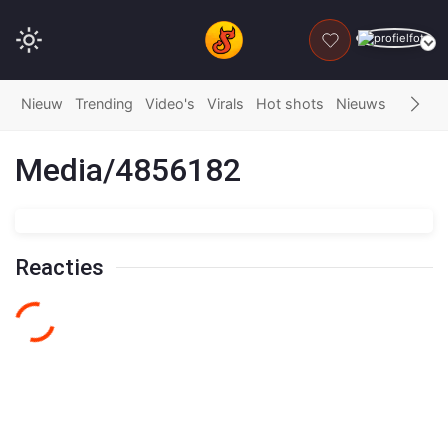
DONEER
Nieuw
Trending
Video's
Virals
Hot shots
Nieuws
Fails
G
Media/4856182
Reacties