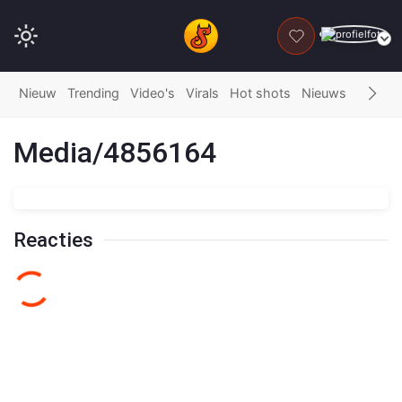
DONEER
Nieuw
Trending
Video's
Virals
Hot shots
Nieuws
Fails
G
Media/4856164
Reacties